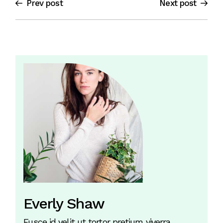
Prev post
Next post
Everly Shaw
Fusce id velit ut tortor pretium viverra