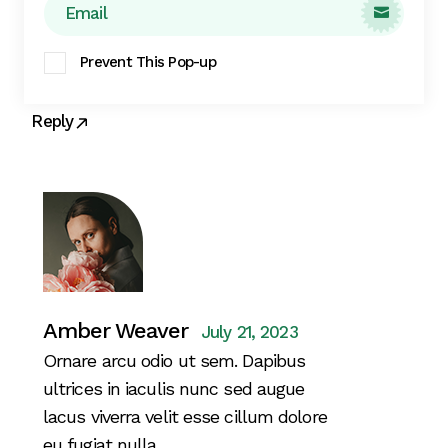
Lorem ipsum dolor sit amet,

consectetur adipiscing elit, sed do
Prevent This Pop-up
eiusmod tempor incididunt ut labore et
dolore magna aliqua.
Reply
Amber Weaver
July 21, 2023
Ornare arcu odio ut sem. Dapibus
ultrices in iaculis nunc sed augue
lacus viverra velit esse cillum dolore
eu fugiat nulla.