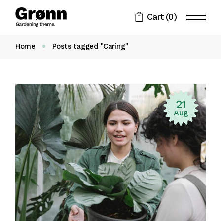
Skip
to
Cart
(0)
the
content
Home
Posts tagged "Caring"
21
Aug