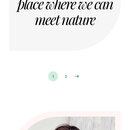
place where we can
meet nature
Posts
1
2
pagination