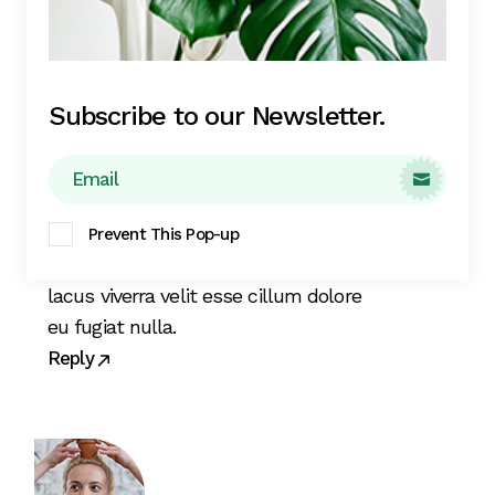
Subscribe to our Newsletter.

Amber Weaver
July 21, 2023
Ornare arcu odio ut sem. Dapibus
Prevent This Pop-up
ultrices in iaculis nunc sed augue
lacus viverra velit esse cillum dolore
eu fugiat nulla.
Reply